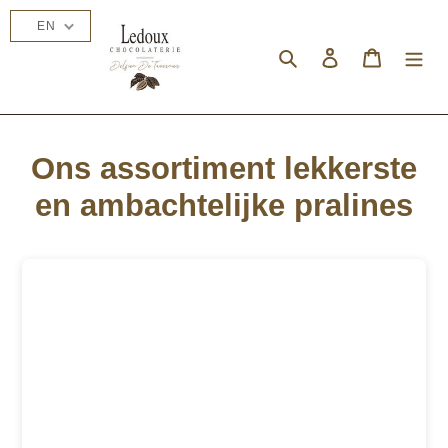
Skip
EN
to
content
Search
Log in
Cart
Ons assortiment lekkerste
en ambachtelijke pralines