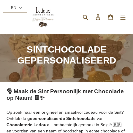
Skip
EN
to
content
Search
Log in
Cart
C
SINTCHOCOLADE
o
GEPERSONALISEERD
l
l
e
🎅 Maak de Sint Persoonlijk met Chocolade
op Naam! 🍫✨
c
t
Op zoek naar een origineel en smaakvol cadeau voor de Sint?
Ontdek de
gepersonaliseerde Sintchocolade
van
i
Chocolaterie Ledoux
– ambachtelijk gemaakt in België 🇧🇪
en voorzien van een naam of boodschap in echte chocolade of