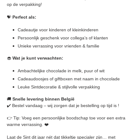
o
op de verpakking!
n
💝
Perfect als:
:
Cadeautje voor kinderen of kleinkinderen
Persoonlijk geschenk voor collega’s of klanten
Unieke verrassing voor vrienden & familie
🧁
Wat je kunt verwachten:
Ambachtelijke chocolade in melk, puur of wit
Cadeaudoosjes of giftboxen met naam in chocolade
Leuke Sintdecoratie & stijlvolle verpakking
🚚
Snelle levering binnen België
✔️ Bestel vandaag – wij zorgen dat je bestelling op tijd is !
👉 Tip: Voeg een persoonlijke boodschap toe voor een extra
warme verrassing. ❤️
Laat de Sint dit jaar nét dat tikkeltje specialer zijn… met