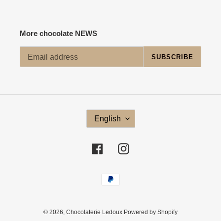
More chocolate NEWS
SUBSCRIBE
L
English
A
N
G
Facebook
Instagram
U
A
G
Payment
E
methods
© 2026,
Chocolaterie Ledoux
Powered by Shopify