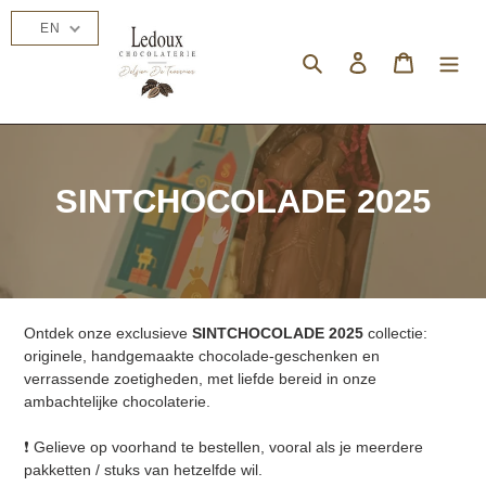
Skip
EN
to
content
Search
Log in
Cart
C
SINTCHOCOLADE 2025
o
l
l
Ontdek onze exclusieve
SINTCHOCOLADE 2025
collectie:
e
originele, handgemaakte chocolade‑geschenken en
verrassende zoetigheden, met liefde bereid in onze
c
ambachtelijke chocolaterie.
t
❗ Gelieve op voorhand te bestellen, vooral als je meerdere
pakketten / stuks van hetzelfde wil.
i