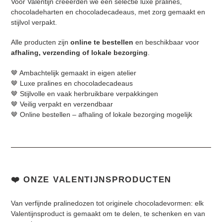
Voor Valentijn creëerden we een selectie luxe pralines,
o
chocoladeharten en chocoladecadeaus, met zorg gemaakt en
stijlvol verpakt.
n
Alle producten zijn
online te bestellen
en beschikbaar voor
:
afhaling, verzending of lokale bezorging
.
🤎 Ambachtelijk gemaakt in eigen atelier
🤎 Luxe pralines en chocoladecadeaus
🤎 Stijlvolle en vaak herbruikbare verpakkingen
🤎 Veilig verpakt en verzendbaar
🤎 Online bestellen – afhaling of lokale bezorging mogelijk
❤️ ONZE VALENTIJNSPRODUCTEN
Van verfijnde pralinedozen tot originele chocoladevormen: elk
Valentijnsproduct is gemaakt om te delen, te schenken en van