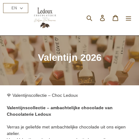
Skip
EN
to
content
Search
Log in
Cart
C
Valentijn 2026
o
l
l
🌹 Valentijnscollectie – Choc Ledoux
e
Valentijnscollectie – ambachtelijke chocolade van
c
Chocolaterie Ledoux
t
Verras je geliefde met ambachtelijke chocolade uit ons eigen
atelier.
i